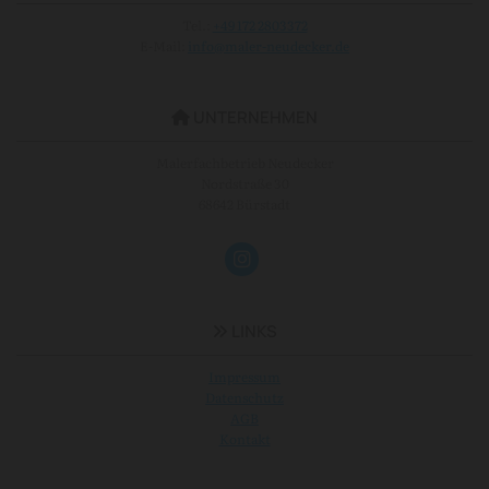
Tel.:
+49 172 2803372
E-Mail:
info@maler-neudecker.de
UNTERNEHMEN

Malerfachbetrieb Neudecker
Nordstraße 30
68642 Bürstadt
LINKS

Impressum
Datenschutz
AGB
Kontakt